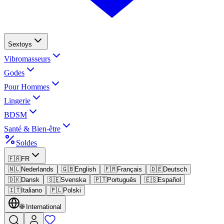
Sextoys
Vibromasseurs
Godes
Pour Hommes
Lingerie
BDSM
Santé & Bien-être
Soldes
🇫🇷
FR
🇳🇱
Nederlands
🇬🇧
English
🇫🇷
Français
🇩🇪
Deutsch
🇩🇰
Dansk
🇸🇪
Svenska
🇵🇹
Português
🇪🇸
Español
🇮🇹
Italiano
🇵🇱
Polski
🌐
International