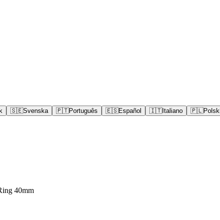
k
🇸🇪
Svenska
🇵🇹
Português
🇪🇸
Español
🇮🇹
Italiano
🇵🇱
Polsk
-Ring 40mm