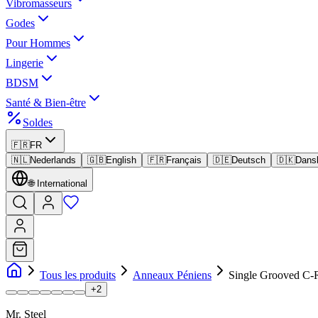
Vibromasseurs
Godes
Pour Hommes
Lingerie
BDSM
Santé & Bien-être
Soldes
🇫🇷
FR
🇳🇱
Nederlands
🇬🇧
English
🇫🇷
Français
🇩🇪
Deutsch
🇩🇰
Dans
🌐
International
Tous les produits
Anneaux Péniens
Single Grooved C
+
2
Mr. Steel