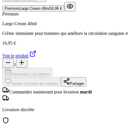
Premium
Largo Cream 40ml
16,95 €
Premium
Largo Cream 40ml
Crème stimulante pour hommes qui améliore la circulation sanguine et s
16,95 €
Voir le produit
1
Choisissez vos options
Ajouter à la liste de souhaits
Partager
Commandez maintenant pour livraison
mardi
Livraison discrète