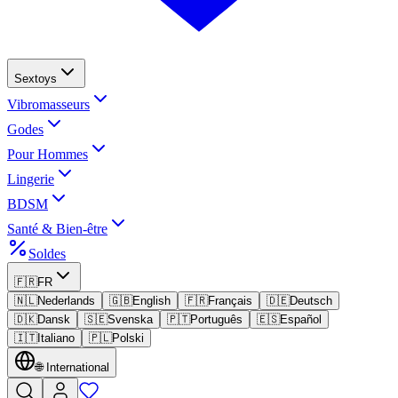
Sextoys
Vibromasseurs
Godes
Pour Hommes
Lingerie
BDSM
Santé & Bien-être
Soldes
🇫🇷
FR
🇳🇱
Nederlands
🇬🇧
English
🇫🇷
Français
🇩🇪
Deutsch
🇩🇰
Dansk
🇸🇪
Svenska
🇵🇹
Português
🇪🇸
Español
🇮🇹
Italiano
🇵🇱
Polski
🌐
International