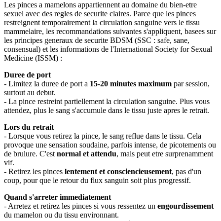
Les pinces a mamelons appartiennent au domaine du bien-etre
sexuel avec des regles de securite claires. Parce que les pinces
restreignent temporairement la circulation sanguine vers le tissu
mammelaire, les recommandations suivantes s'appliquent, basees sur
les principes generaux de securite BDSM (SSC : safe, sane,
consensual) et les informations de l'International Society for Sexual
Medicine (ISSM) :
Duree de port
- Limitez la duree de port a
15-20 minutes maximum
par session,
surtout au debut.
- La pince restreint partiellement la circulation sanguine. Plus vous
attendez, plus le sang s'accumule dans le tissu juste apres le retrait.
Lors du retrait
- Lorsque vous retirez la pince, le sang reflue dans le tissu. Cela
provoque une sensation soudaine, parfois intense, de picotements ou
de brulure. C'est
normal et attendu
, mais peut etre surprenamment
vif.
- Retirez les pinces
lentement et consciencieusement
, pas d'un
coup, pour que le retour du flux sanguin soit plus progressif.
Quand s'arreter immediatement
- Arretez et retirez les pinces si vous ressentez un
engourdissement
du mamelon ou du tissu environnant.