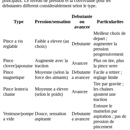
principaux. Le niveau de pression et la convivialite pour les
debutantes different considerablement selon le type.
Debutante
Type
Pression/sensation
ou
Particularites
avancee
Meilleur choix de
depart ;
Pince a vis
Faible a elevee (au
Debutante
augmenter la
reglable
choix)
pression
progressivement
Pince
Augmente avec la
Plus on tire, plus
Avancee
clover/japonaise
traction
la pince serre
Pince
Moyenne (selon la
Debutante
Facile a retirer ;
magnetique
force des aimants)
a avancee
reglage limite
Tire par gravite ;
Pince lestee/a
Moyenne a elevee
les chaines
Avancee
chaine
(selon le poids)
ajoutent une
traction
Entoure le
mamelon par
Ventouse/pompe
Douce, sensation
Debutante
aspiration ; pas de
a vide
aspirante
a avancee
pression de
pincement