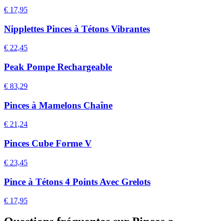
€ 17,95
Nipplettes Pinces à Tétons Vibrantes
€ 22,45
Peak Pompe Rechargeable
€ 83,29
Pinces à Mamelons Chaîne
€ 21,24
Pinces Cube Forme V
€ 23,45
Pince à Tétons 4 Points Avec Grelots
€ 17,95