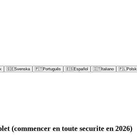
k
🇸🇪
Svenska
🇵🇹
Português
🇪🇸
Español
🇮🇹
Italiano
🇵🇱
Polsk
mplet (commencer en toute securite en 2026)