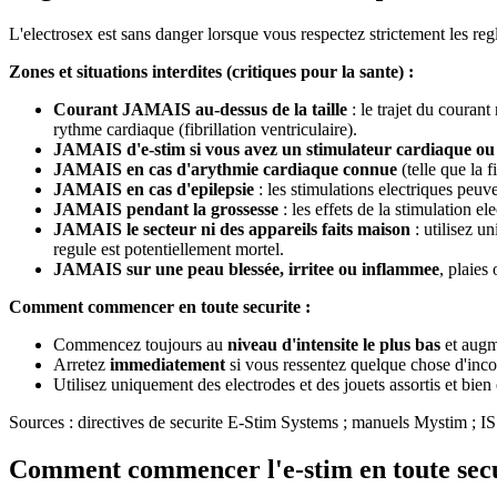
L'electrosex est sans danger lorsque vous respectez strictement les regle
Zones et situations interdites (critiques pour la sante) :
Courant JAMAIS au-dessus de la taille
: le trajet du courant
rythme cardiaque (fibrillation ventriculaire).
JAMAIS d'e-stim si vous avez un stimulateur cardiaque ou 
JAMAIS en cas d'arythmie cardiaque connue
(telle que la 
JAMAIS en cas d'epilepsie
: les stimulations electriques peuv
JAMAIS pendant la grossesse
: les effets de la stimulation el
JAMAIS le secteur ni des appareils faits maison
: utilisez u
regule est potentiellement mortel.
JAMAIS sur une peau blessée, irritee ou inflammee
, plaies
Comment commencer en toute securite :
Commencez toujours au
niveau d'intensite le plus bas
et augm
Arretez
immediatement
si vous ressentez quelque chose d'incon
Utilisez uniquement des electrodes et des jouets assortis et bien
Sources : directives de securite E-Stim Systems ; manuels Mystim ; 
Comment commencer l'e-stim en toute secur