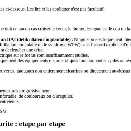
s ci-dessous. Les lire et les appliquer n'est pas facultatif.
 ne doit en aucun cas croiser le coeur, le thorax, les epaules, le cou ou l
un DAI (defibrillateur implantable)
: l'impulsion electrique peut int
fibrillation auriculaire ou le syndrome WPW) sans l'accord explicite d'u
ent declencher une crise.
ectrique sur le foetus sont insuffisamment etudies.
niquement des equipements e-stim erotiques fonctionnant sur piles ou ave
 ouvertes, tatouages non entierement cicatrises ou directement au-dessus
entez tres progressivement.
fortable, de douloureux ou d'irregulier.
 entretenus.
ISSM.
ite : etape par etape