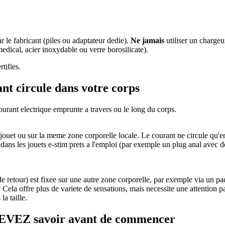
 le fabricant (piles ou adaptateur dedie).
Ne jamais
utiliser un charge
medical, acier inoxydable ou verre borosilicate).
tifies.
ant circule dans votre corps
ourant electrique emprunte a travers ou le long du corps.
 jouet ou sur la meme zone corporelle locale. Le courant ne circule qu'en
nts dans les jouets e-stim prets a l'emploi (par exemple un plug anal a
de retour) est fixee sur une autre zone corporelle, par exemple via un pad
. Cela offre plus de variete de sensations, mais necessite une attention pa
a taille.
s DEVEZ savoir avant de commencer