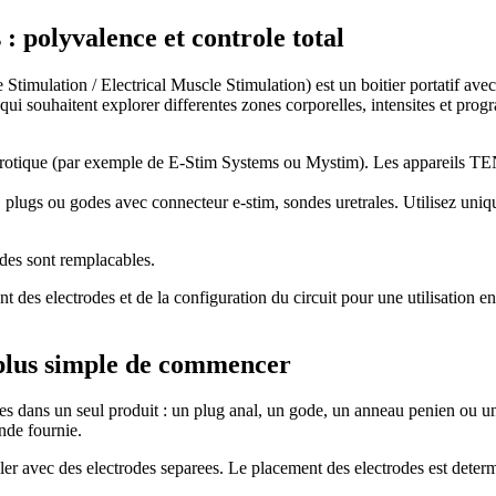
 : polyvalence et controle total
Stimulation / Electrical Muscle Stimulation) est un boitier portatif ave
 qui souhaitent explorer differentes zones corporelles, intensites et pro
erotique (par exemple de E-Stim Systems ou Mystim). Les appareils TENS
plugs ou godes avec connecteur e-stim, sondes uretrales. Utilisez uniqu
odes sont remplacables.
des electrodes et de la configuration du circuit pour une utilisation en 
a plus simple de commencer
des dans un seul produit : un plug anal, un gode, un anneau penien ou un
nde fournie.
ailler avec des electrodes separees. Le placement des electrodes est deter