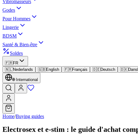
Vibromasseurs
Godes
Pour Hommes
Lingerie
BDSM
Santé & Bien-être
Soldes
🇫🇷
FR
🇳🇱
Nederlands
🇬🇧
English
🇫🇷
Français
🇩🇪
Deutsch
🇩🇰
Dans
🌐
International
Home
/
Buying guides
Electrosex et e-stim : le guide d'achat co