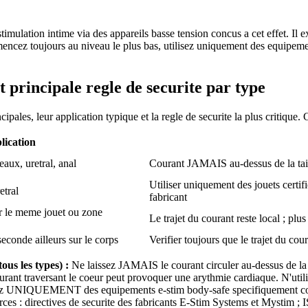
stimulation intime via des appareils basse tension concus a cet effet. Il 
ncez toujours au niveau le plus bas, utilisez uniquement des equipements
t principale regle de securite par type
ipales, leur application typique et la regle de securite la plus critique. 
lication
eaux, uretral, anal
Courant JAMAIS au-dessus de la taill
Utiliser uniquement des jouets certif
etral
fabricant
r le meme jouet ou zone
Le trajet du courant reste local ; plus
seconde ailleurs sur le corps
Verifier toujours que le trajet du co
 les types) :
Ne laissez JAMAIS le courant circuler au-dessus de la t
courant traversant le coeur peut provoquer une arythmie cardiaque. N'uti
isez UNIQUEMENT des equipements e-stim body-safe specifiquement concus
rces : directives de securite des fabricants E-Stim Systems et Mystim ;