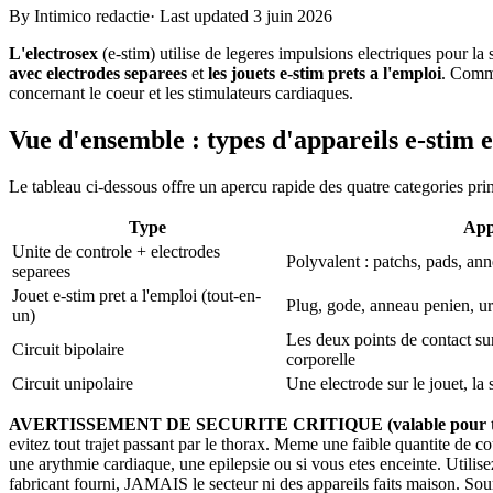
By Intimico redactie
·
Last updated 3 juin 2026
L'electrosex
(e-stim) utilise de legeres impulsions electriques pour la 
avec electrodes separees
et
les jouets e-stim prets a l'emploi
. Comme
concernant le coeur et les stimulateurs cardiaques.
Vue d'ensemble : types d'appareils e-stim e
Le tableau ci-dessous offre un apercu rapide des quatre categories princ
Type
App
Unite de controle + electrodes
Polyvalent : patchs, pads, ann
separees
Jouet e-stim pret a l'emploi (tout-en-
Plug, gode, anneau penien, ur
un)
Les deux points de contact su
Circuit bipolaire
corporelle
Circuit unipolaire
Une electrode sur le jouet, la 
AVERTISSEMENT DE SECURITE CRITIQUE (valable pour tous
evitez tout trajet passant par le thorax. Meme une faible quantite de 
une arythmie cardiaque, une epilepsie ou si vous etes enceinte. Util
fabricant fourni, JAMAIS le secteur ni des appareils faits maison. Sou