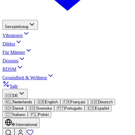
Sexspielzeug
Vibratoren
Dildos
Für Männer
Dessous
BDSM
Gesundheit & Wellness
Sale
🇩🇪
DE
🇳🇱
Nederlands
🇬🇧
English
🇫🇷
Français
🇩🇪
Deutsch
🇩🇰
Dansk
🇸🇪
Svenska
🇵🇹
Português
🇪🇸
Español
🇮🇹
Italiano
🇵🇱
Polski
🌐
International