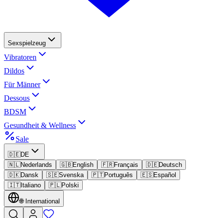
Sexspielzeug
Vibratoren
Dildos
Für Männer
Dessous
BDSM
Gesundheit & Wellness
Sale
🇩🇪
DE
🇳🇱
Nederlands
🇬🇧
English
🇫🇷
Français
🇩🇪
Deutsch
🇩🇰
Dansk
🇸🇪
Svenska
🇵🇹
Português
🇪🇸
Español
🇮🇹
Italiano
🇵🇱
Polski
🌐
International