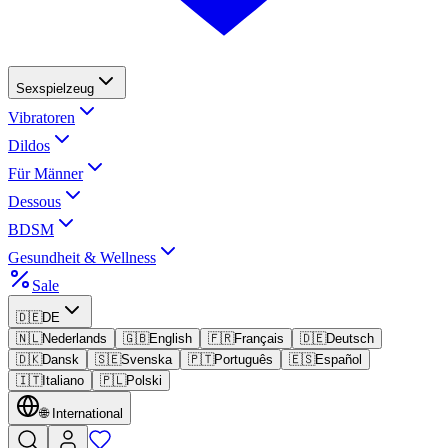
Sexspielzeug
Vibratoren
Dildos
Für Männer
Dessous
BDSM
Gesundheit & Wellness
Sale
🇩🇪
DE
🇳🇱
Nederlands
🇬🇧
English
🇫🇷
Français
🇩🇪
Deutsch
🇩🇰
Dansk
🇸🇪
Svenska
🇵🇹
Português
🇪🇸
Español
🇮🇹
Italiano
🇵🇱
Polski
🌐
International