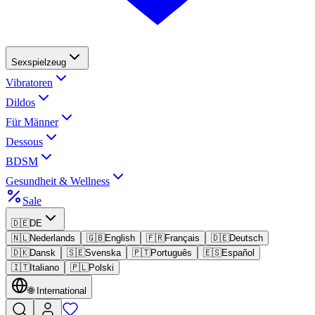
Sexspielzeug
Vibratoren
Dildos
Für Männer
Dessous
BDSM
Gesundheit & Wellness
Sale
🇩🇪
DE
🇳🇱
Nederlands
🇬🇧
English
🇫🇷
Français
🇩🇪
Deutsch
🇩🇰
Dansk
🇸🇪
Svenska
🇵🇹
Português
🇪🇸
Español
🇮🇹
Italiano
🇵🇱
Polski
🌐
International