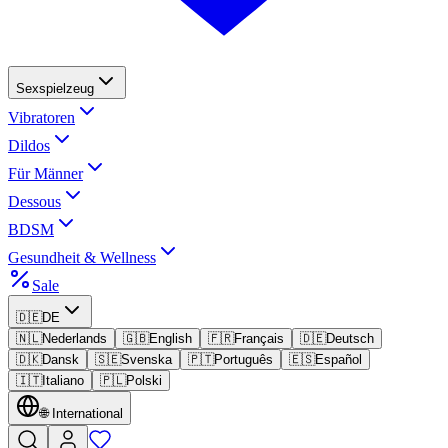
Sexspielzeug
Vibratoren
Dildos
Für Männer
Dessous
BDSM
Gesundheit & Wellness
Sale
🇩🇪
DE
🇳🇱
Nederlands
🇬🇧
English
🇫🇷
Français
🇩🇪
Deutsch
🇩🇰
Dansk
🇸🇪
Svenska
🇵🇹
Português
🇪🇸
Español
🇮🇹
Italiano
🇵🇱
Polski
🌐
International