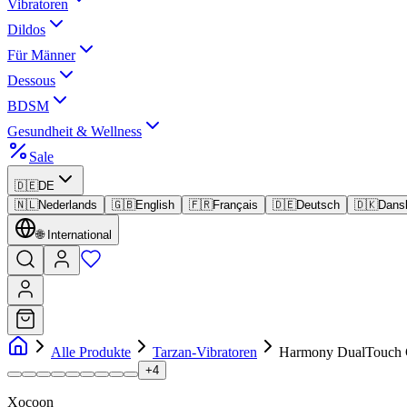
Vibratoren
Dildos
Für Männer
Dessous
BDSM
Gesundheit & Wellness
Sale
🇩🇪
DE
🇳🇱
Nederlands
🇬🇧
English
🇫🇷
Français
🇩🇪
Deutsch
🇩🇰
Dans
🌐
International
Alle Produkte
Tarzan-Vibratoren
Harmony DualTouch G
+
4
Xocoon