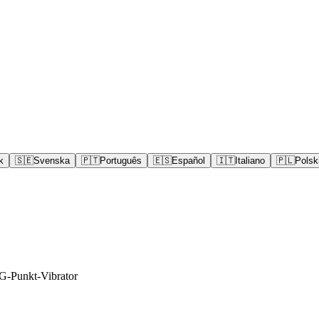
k
🇸🇪
Svenska
🇵🇹
Português
🇪🇸
Español
🇮🇹
Italiano
🇵🇱
Polsk
-Punkt-Vibrator