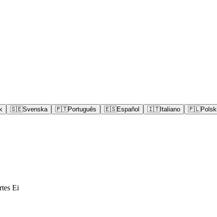
k
🇸🇪
Svenska
🇵🇹
Português
🇪🇸
Español
🇮🇹
Italiano
🇵🇱
Polsk
tes Ei