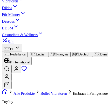
Vibratoren
Dildos
Für Männer
Dessous
BDSM
Gesundheit & Wellness
Sale
🇩🇪
DE
🇳🇱
Nederlands
🇬🇧
English
🇫🇷
Français
🇩🇪
Deutsch
🇩🇰
Dans
🌐
International
Alle Produkte
Bullet-Vibratoren
Embrace I Ferngesteuer
ToyJoy