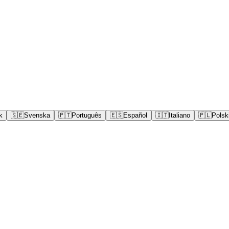
k
🇸🇪
Svenska
🇵🇹
Português
🇪🇸
Español
🇮🇹
Italiano
🇵🇱
Polsk