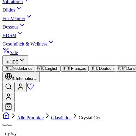
Vibratoren
Dildos
Für Männer
Dessous
BDSM
Gesundheit & Wellness
Sale
🇩🇪
DE
🇳🇱
Nederlands
🇬🇧
English
🇫🇷
Français
🇩🇪
Deutsch
🇩🇰
Dans
🌐
International
Alle Produkte
Glasdildos
Crystal Cock
ToyJoy