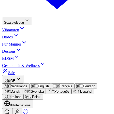
Sexspielzeug
Vibratoren
Dildos
Für Männer
Dessous
BDSM
Gesundheit & Wellness
Sale
🇩🇪
DE
🇳🇱
Nederlands
🇬🇧
English
🇫🇷
Français
🇩🇪
Deutsch
🇩🇰
Dansk
🇸🇪
Svenska
🇵🇹
Português
🇪🇸
Español
🇮🇹
Italiano
🇵🇱
Polski
🌐
International