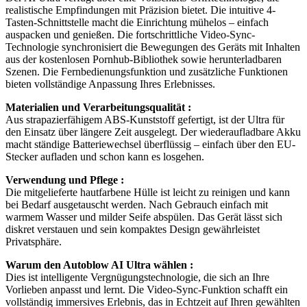
realistische Empfindungen mit Präzision bietet. Die intuitive 4-
Tasten-Schnittstelle macht die Einrichtung mühelos – einfach
auspacken und genießen. Die fortschrittliche Video-Sync-
Technologie synchronisiert die Bewegungen des Geräts mit Inhalten
aus der kostenlosen Pornhub-Bibliothek sowie herunterladbaren
Szenen. Die Fernbedienungsfunktion und zusätzliche Funktionen
bieten vollständige Anpassung Ihres Erlebnisses.
Materialien und Verarbeitungsqualität :
Aus strapazierfähigem ABS-Kunststoff gefertigt, ist der Ultra für
den Einsatz über längere Zeit ausgelegt. Der wiederaufladbare Akku
macht ständige Batteriewechsel überflüssig – einfach über den EU-
Stecker aufladen und schon kann es losgehen.
Verwendung und Pflege :
Die mitgelieferte hautfarbene Hülle ist leicht zu reinigen und kann
bei Bedarf ausgetauscht werden. Nach Gebrauch einfach mit
warmem Wasser und milder Seife abspülen. Das Gerät lässt sich
diskret verstauen und sein kompaktes Design gewährleistet
Privatsphäre.
Warum den Autoblow AI Ultra wählen :
Dies ist intelligente Vergnügungstechnologie, die sich an Ihre
Vorlieben anpasst und lernt. Die Video-Sync-Funktion schafft ein
vollständig immersives Erlebnis, das in Echtzeit auf Ihren gewählten