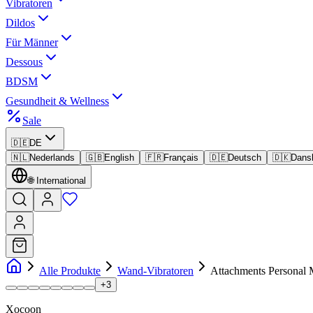
Vibratoren
Dildos
Für Männer
Dessous
BDSM
Gesundheit & Wellness
Sale
🇩🇪
DE
🇳🇱
Nederlands
🇬🇧
English
🇫🇷
Français
🇩🇪
Deutsch
🇩🇰
Dans
🌐
International
Alle Produkte
Wand-Vibratoren
Attachments Personal 
+
3
Xocoon