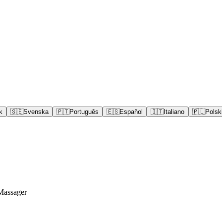
k
🇸🇪
Svenska
🇵🇹
Português
🇪🇸
Español
🇮🇹
Italiano
🇵🇱
Polsk
Massager