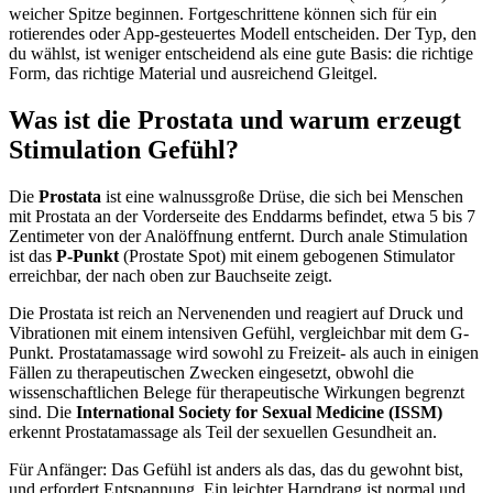
weicher Spitze beginnen. Fortgeschrittene können sich für ein
rotierendes oder App-gesteuertes Modell entscheiden. Der Typ, den
du wählst, ist weniger entscheidend als eine gute Basis: die richtige
Form, das richtige Material und ausreichend Gleitgel.
Was ist die Prostata und warum erzeugt
Stimulation Gefühl?
Die
Prostata
ist eine walnussgroße Drüse, die sich bei Menschen
mit Prostata an der Vorderseite des Enddarms befindet, etwa 5 bis 7
Zentimeter von der Analöffnung entfernt. Durch anale Stimulation
ist das
P-Punkt
(Prostate Spot) mit einem gebogenen Stimulator
erreichbar, der nach oben zur Bauchseite zeigt.
Die Prostata ist reich an Nervenenden und reagiert auf Druck und
Vibrationen mit einem intensiven Gefühl, vergleichbar mit dem G-
Punkt. Prostatamassage wird sowohl zu Freizeit- als auch in einigen
Fällen zu therapeutischen Zwecken eingesetzt, obwohl die
wissenschaftlichen Belege für therapeutische Wirkungen begrenzt
sind. Die
International Society for Sexual Medicine (ISSM)
erkennt Prostatamassage als Teil der sexuellen Gesundheit an.
Für Anfänger: Das Gefühl ist anders als das, das du gewohnt bist,
und erfordert Entspannung. Ein leichter Harndrang ist normal und