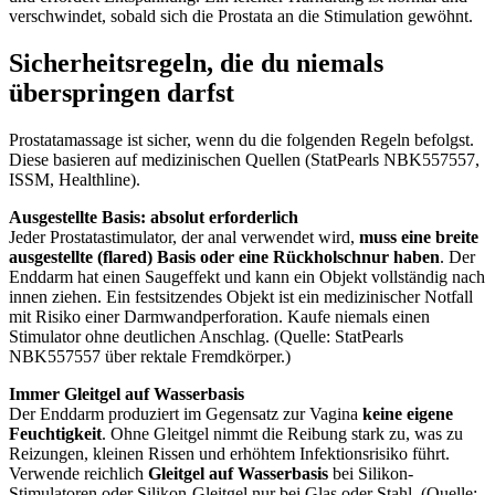
verschwindet, sobald sich die Prostata an die Stimulation gewöhnt.
Sicherheitsregeln, die du niemals
überspringen darfst
Prostatamassage ist sicher, wenn du die folgenden Regeln befolgst.
Diese basieren auf medizinischen Quellen (StatPearls NBK557557,
ISSM, Healthline).
Ausgestellte Basis: absolut erforderlich
Jeder Prostatastimulator, der anal verwendet wird,
muss eine breite
ausgestellte (flared) Basis oder eine Rückholschnur haben
. Der
Enddarm hat einen Saugeffekt und kann ein Objekt vollständig nach
innen ziehen. Ein festsitzendes Objekt ist ein medizinischer Notfall
mit Risiko einer Darmwandperforation. Kaufe niemals einen
Stimulator ohne deutlichen Anschlag. (Quelle: StatPearls
NBK557557 über rektale Fremdkörper.)
Immer Gleitgel auf Wasserbasis
Der Enddarm produziert im Gegensatz zur Vagina
keine eigene
Feuchtigkeit
. Ohne Gleitgel nimmt die Reibung stark zu, was zu
Reizungen, kleinen Rissen und erhöhtem Infektionsrisiko führt.
Verwende reichlich
Gleitgel auf Wasserbasis
bei Silikon-
Stimulatoren oder Silikon-Gleitgel nur bei Glas oder Stahl. (Quelle: