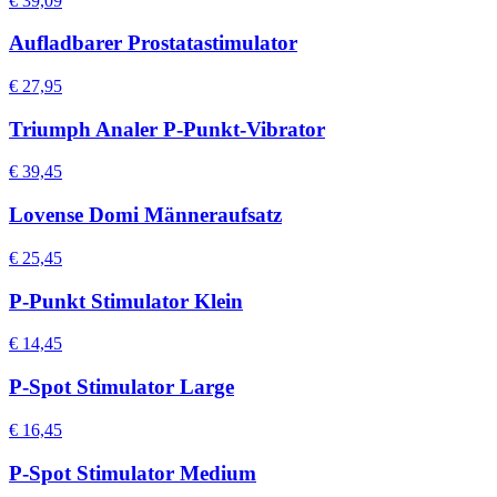
€ 39,09
Aufladbarer Prostatastimulator
€ 27,95
Triumph Analer P-Punkt-Vibrator
€ 39,45
Lovense Domi Männeraufsatz
€ 25,45
P-Punkt Stimulator Klein
€ 14,45
P-Spot Stimulator Large
€ 16,45
P-Spot Stimulator Medium