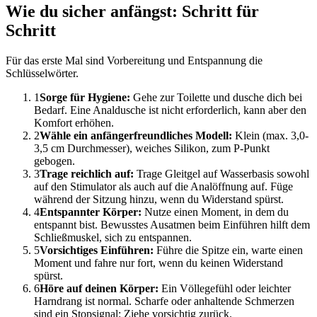
Wie du sicher anfängst: Schritt für
Schritt
Für das erste Mal sind Vorbereitung und Entspannung die
Schlüsselwörter.
1
Sorge für Hygiene:
Gehe zur Toilette und dusche dich bei
Bedarf. Eine Analdusche ist nicht erforderlich, kann aber den
Komfort erhöhen.
2
Wähle ein anfängerfreundliches Modell:
Klein (max. 3,0-
3,5 cm Durchmesser), weiches Silikon, zum P-Punkt
gebogen.
3
Trage reichlich auf:
Trage Gleitgel auf Wasserbasis sowohl
auf den Stimulator als auch auf die Analöffnung auf. Füge
während der Sitzung hinzu, wenn du Widerstand spürst.
4
Entspannter Körper:
Nutze einen Moment, in dem du
entspannt bist. Bewusstes Ausatmen beim Einführen hilft dem
Schließmuskel, sich zu entspannen.
5
Vorsichtiges Einführen:
Führe die Spitze ein, warte einen
Moment und fahre nur fort, wenn du keinen Widerstand
spürst.
6
Höre auf deinen Körper:
Ein Völlegefühl oder leichter
Harndrang ist normal. Scharfe oder anhaltende Schmerzen
sind ein Stopsignal: Ziehe vorsichtig zurück.