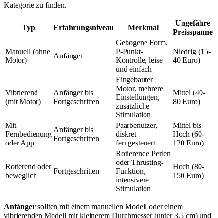
Kategorie zu finden.
Ungefähre
Typ
Erfahrungsniveau
Merkmal
Preisspanne
Gebogene Form,
Manuell (ohne
P-Punkt-
Niedrig (15-
Anfänger
Motor)
Kontrolle, leise
40 Euro)
und einfach
Eingebauter
Motor, mehrere
Vibrierend
Anfänger bis
Mittel (40-
Einstellungen,
(mit Motor)
Fortgeschritten
80 Euro)
zusätzliche
Stimulation
Mit
Paarbenutzer,
Mittel bis
Anfänger bis
Fernbedienung
diskret
Hoch (60-
Fortgeschritten
oder App
ferngesteuert
120 Euro)
Rotierende Perlen
oder Thrusting-
Rotierend oder
Hoch (80-
Fortgeschritten
Funktion,
beweglich
150 Euro)
intensivere
Stimulation
Anfänger
sollten mit einem manuellen Modell oder einem
vibrierenden Modell mit kleinerem Durchmesser (unter 3,5 cm) und