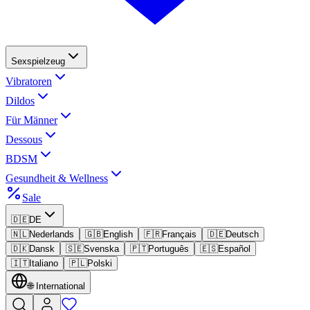
Sexspielzeug
Vibratoren
Dildos
Für Männer
Dessous
BDSM
Gesundheit & Wellness
Sale
🇩🇪
DE
🇳🇱
Nederlands
🇬🇧
English
🇫🇷
Français
🇩🇪
Deutsch
🇩🇰
Dansk
🇸🇪
Svenska
🇵🇹
Português
🇪🇸
Español
🇮🇹
Italiano
🇵🇱
Polski
🌐
International