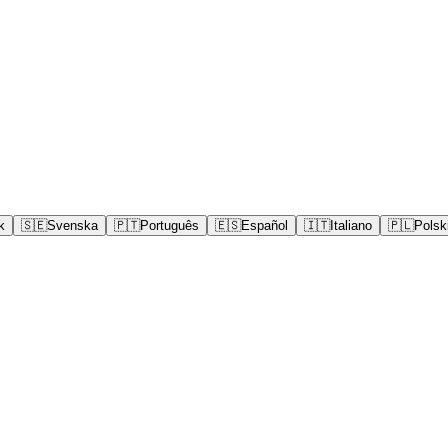
k
🇸🇪
Svenska
🇵🇹
Português
🇪🇸
Español
🇮🇹
Italiano
🇵🇱
Polsk