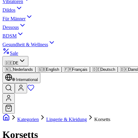
Vibratoren
Dildos
Für Männer
Dessous
BDSM
Gesundheit & Wellness
Sale
🇩🇪
DE
🇳🇱
Nederlands
🇬🇧
English
🇫🇷
Français
🇩🇪
Deutsch
🇩🇰
Dans
🌐
International
Kategorien
Lingerie & Kleidung
Korsetts
Korsetts