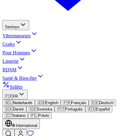
Sextoys
Vibromasseurs
Godes
Pour Hommes
Lingerie
BDSM
Santé & Bien-être
Soldes
🇫🇷
FR
🇳🇱
Nederlands
🇬🇧
English
🇫🇷
Français
🇩🇪
Deutsch
🇩🇰
Dansk
🇸🇪
Svenska
🇵🇹
Português
🇪🇸
Español
🇮🇹
Italiano
🇵🇱
Polski
🌐
International