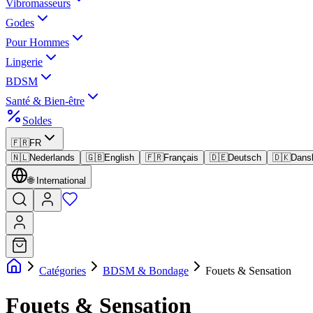
Vibromasseurs
Godes
Pour Hommes
Lingerie
BDSM
Santé & Bien-être
Soldes
🇫🇷
FR
🇳🇱
Nederlands
🇬🇧
English
🇫🇷
Français
🇩🇪
Deutsch
🇩🇰
Dans
🌐
International
Catégories
BDSM & Bondage
Fouets & Sensation
Fouets & Sensation