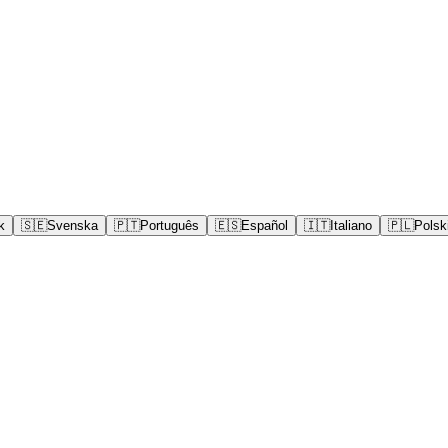
k
🇸🇪
Svenska
🇵🇹
Português
🇪🇸
Español
🇮🇹
Italiano
🇵🇱
Polsk