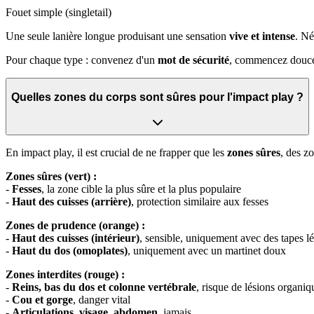
Fouet simple (singletail)
Une seule lanière longue produisant une sensation
vive et intense
. Né
Pour chaque type : convenez d'un
mot de sécurité
, commencez douce
Quelles zones du corps sont sûres pour l'impact play ?
En impact play, il est crucial de ne frapper que les
zones sûres
, des z
Zones sûres (vert) :
-
Fesses
, la zone cible la plus sûre et la plus populaire
-
Haut des cuisses (arrière)
, protection similaire aux fesses
Zones de prudence (orange) :
-
Haut des cuisses (intérieur)
, sensible, uniquement avec des tapes l
-
Haut du dos (omoplates)
, uniquement avec un martinet doux
Zones interdites (rouge) :
-
Reins, bas du dos et colonne vertébrale
, risque de lésions organiq
-
Cou et gorge
, danger vital
-
Articulations
,
visage
,
abdomen
, jamais