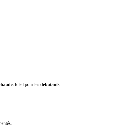
 chaude
. Idéal pour les
débutants
.
mentés.