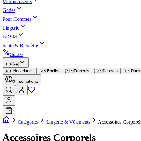
Vibromasseurs
Godes
Pour Hommes
Lingerie
BDSM
Santé & Bien-être
Soldes
🇫🇷
FR
🇳🇱
Nederlands
🇬🇧
English
🇫🇷
Français
🇩🇪
Deutsch
🇩🇰
Dans
🌐
International
Catégories
Lingerie & Vêtements
Accessoires Corporel
Accessoires Corporels