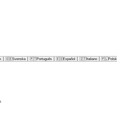
k
🇸🇪
Svenska
🇵🇹
Português
🇪🇸
Español
🇮🇹
Italiano
🇵🇱
Polsk
s